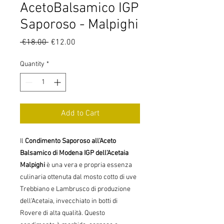
AcetoBalsamico IGP
Saporoso - Malpighi
Regular
Sale
 €18.00 
€12.00
Price
Price
Quantity
*
Add to Cart
Il
Condimento Saporoso all'Aceto
Balsamico di Modena IGP dell'Acetaia
Malpighi
è una vera e propria essenza
culinaria ottenuta dal mosto cotto di uve
Trebbiano e Lambrusco di produzione
dell'Acetaia, invecchiato in botti di
Rovere di alta qualità. Questo