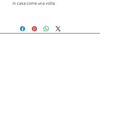
in casa come una volta.
Country Resort, Modena - Italy
Reservations:
+39 3343189130
info@countryroomsmodena.com
Strada Fossa Monda Nord 163
Modena - Italy
Contact us
Join our mailing list
Iscriviti