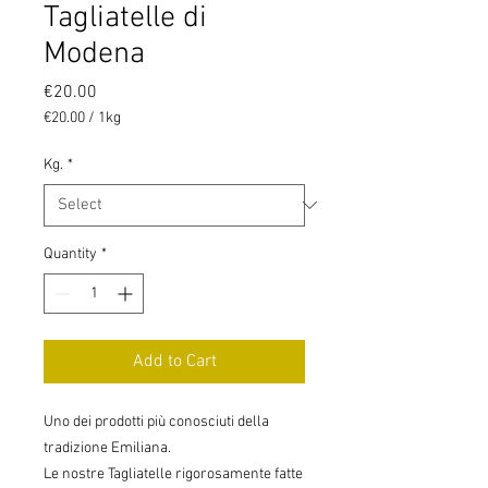
Tagliatelle di
Modena
Price
€20.00
€20.00
/
1kg
€20.00
per
Kg.
*
1
Kilogram
Quantity
*
Add to Cart
Uno dei prodotti più conosciuti della
tradizione Emiliana.
Le nostre Tagliatelle rigorosamente fatte