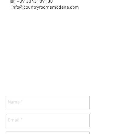
Tel:
+39 3343189130
info@countryroomsmodena.com